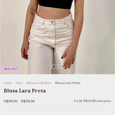
40
%
OFF
Início
.
Tops
.
Blusas e Bodies
.
Blusa Lara Preta
Blusa Lara Preta
R$99,90
R$59,94
3
x de
R$19,98
sem juros