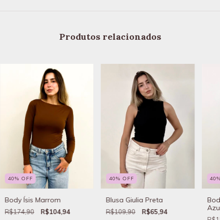
Produtos relacionados
40
%
OFF
40
%
OFF
40
Blusa Giulia Preta
Body Ísis Marrom
Bod
Azu
R$109,90
R$65,94
R$174,90
R$104,94
R$1