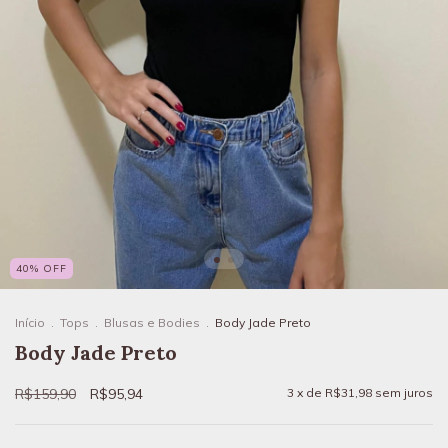
40
%
OFF
Início
.
Tops
.
Blusas e Bodies
.
Body Jade Preto
Body Jade Preto
R$159,90
R$95,94
3
x de
R$31,98
sem juros