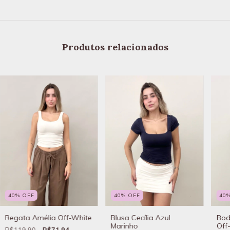
Produtos relacionados
40
%
OFF
40
%
OFF
40
Regata Amélia Off-White
Blusa Cecília Azul
Bod
Marinho
Off